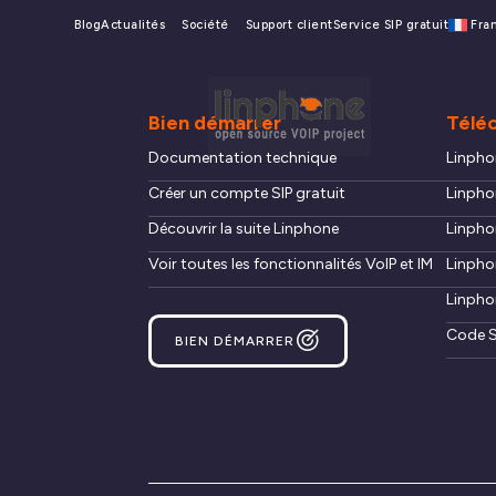
Blog
Actualités
Société
Support client
Service SIP gratuit
Fra
Bien démarrer
Télé
Documentation technique
Linpho
Créer un compte SIP gratuit
Linpho
Découvrir la suite Linphone
Linpho
Voir toutes les fonctionnalités VoIP et IM
Linpho
Linpho
Code S
BIEN DÉMARRER