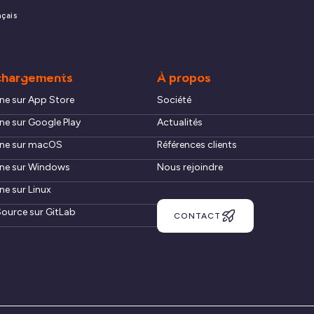
nçais
Organisations
Développeurs
Communauté
Ressources
chargements
À propos
ne sur App Store
Société
ne sur Google Play
Actualités
ne sur macOS
Références clients
ne sur Windows
Nous rejoindre
ne sur Linux
ource sur GitLab
CONTACT